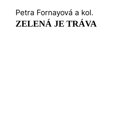
Petra Fornayová a kol.
ZELENÁ JE TRÁVA
Sep
Otvorené javisko – detské predstavenie
05.09.
Sobota
17:00
>
Kúpiť lístok
<
>