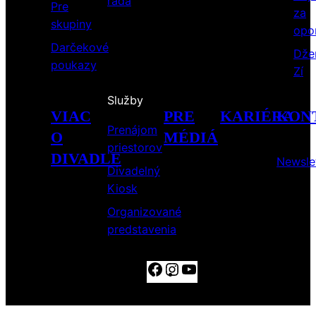
rada
Pre
za
skupiny
opo
Darčekové
Dže
poukazy
Zí
Služby
VIAC
PRE
KARIÉRA
KON
Prenájom
O
MÉDIÁ
priestorov
DIVADLE
Newsle
Divadelný
Kiosk
Organizované
predstavenia
Facebook
Instagram
YouTube