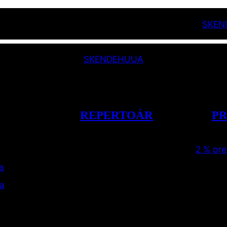
SK
EN
SK
EN
DE
HU
UA
REPERTOÁR
P
2 % pr
a
da