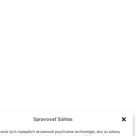
piračných teóriách a hoaxoch? K téme tretej časti
cenácii FANTOMAS, sa v diskusii stretli režisérka
aturgička Tereza Hladká. Herečka Annamária
 tejto inscenácie a pripadla jej tak pozoruhodná
 nahrávala dňa 25. 6. 2025.
Spravovať Súhlas
anie tých najlepších skúseností používame technológie, ako sú súbory