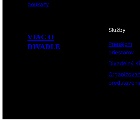
poukazy
Služby
VIAC O
Prenájom
DIVADLE
priestorov
Divadelný K
Organizova
predstaveni