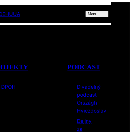
DE
HU
UA
Program
Repertoár
Kontakty
Menu
ROJEKTY
PODCAST
e DPOH
Divadelný
podcast
Országh
Hviezdoslav
Dejiny
za