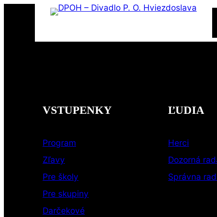
Prejsť
na
obsah
VSTUPENKY
ĽUDIA
Program
Herci
Zľavy
Dozorná rad
Pre školy
Správna ra
Pre skupiny
Darčekové