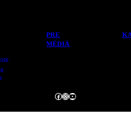
PRE
K
MÉDIÁ
iosk
né
a
Facebook
Instagram
YouTube