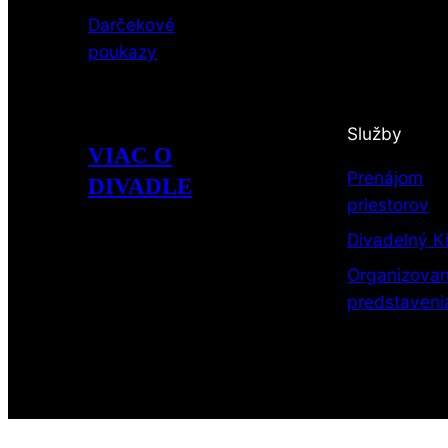
Darčekové
poukazy
Služby
VIAC O
Prenájom
DIVADLE
priestorov
Divadelný K
Organizova
predstaveni