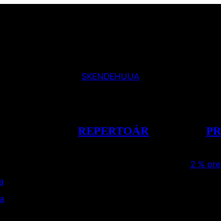
SK
EN
DE
HU
UA
REPERTOÁR
P
2 % pr
a
da