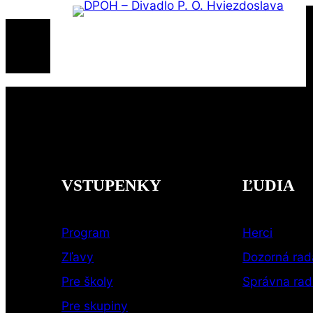
Prejsť
na
obsah
VSTUPENKY
ĽUDIA
Program
Herci
Zľavy
Dozorná rad
Pre školy
Správna ra
Pre skupiny