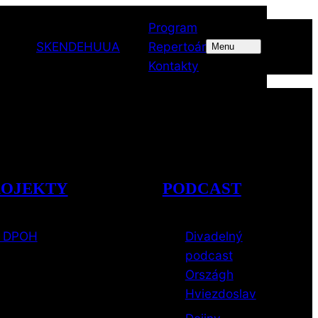
Program
SK
EN
DE
HU
UA
Repertoár
Menu
Kontakty
ROJEKTY
PODCAST
e DPOH
Divadelný
podcast
Országh
Hviezdoslav