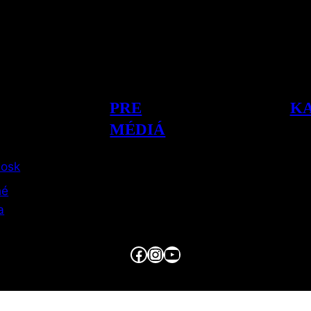
PRE
K
MÉDIÁ
iosk
né
a
Facebook
Instagram
YouTube