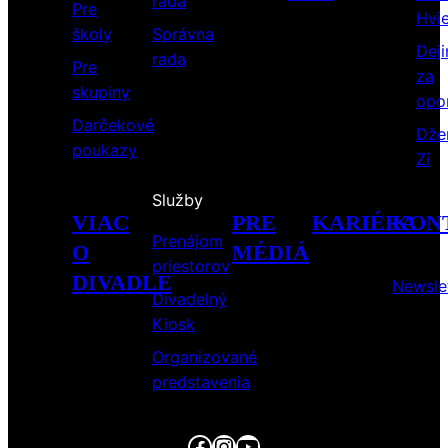
rada
Pre
Hvi
školy
Správna
Deji
rada
Pre
za
skupiny
opo
Darčekové
Dže
poukazy
Zí
Služby
VIAC
PRE
KARIÉRA
KON
Prenájom
O
MÉDIÁ
priestorov
DIVADLE
Newsle
Divadelný
Kiosk
Organizované
predstavenia
Facebook
Instagram
YouTube