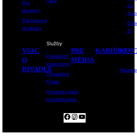
rada
Pre
za
skupiny
opo
Darčekové
Dže
poukazy
Zí
Služby
VIAC
PRE
KARIÉRA
KON
Prenájom
O
MÉDIÁ
priestorov
DIVADLE
Newsle
Divadelný
Kiosk
Organizované
predstavenia
Facebook
Instagram
YouTube