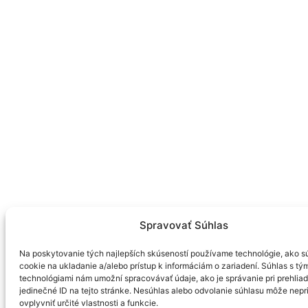
KOPNY! BUCHNY! RIC!
Bláznivá komédia o divadelných bláznoch
Adresa divadla:
Divadlo P. O. Hviezdoslava
Laurinská č. 20
811 01 Bratislava
Spravovať Súhlas
Korešpondenčná adresa:
Na poskytovanie tých najlepších skúseností používame technológie, ako s
cookie na ukladanie a/alebo prístup k informáciám o zariadení. Súhlas s tý
Divadlo P. O. Hviezdoslava n.o.
technológiami nám umožní spracovávať údaje, ako je správanie pri prehliad
jedinečné ID na tejto stránke. Nesúhlas alebo odvolanie súhlasu môže nepr
Gorkého 478/17
ovplyvniť určité vlastnosti a funkcie.