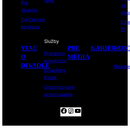
rada
Pre
za
skupiny
opo
Darčekové
Dže
poukazy
Zí
Služby
VIAC
PRE
KARIÉRA
KON
Prenájom
O
MÉDIÁ
priestorov
DIVADLE
Newsle
Divadelný
Kiosk
Organizované
predstavenia
Facebook
Instagram
YouTube