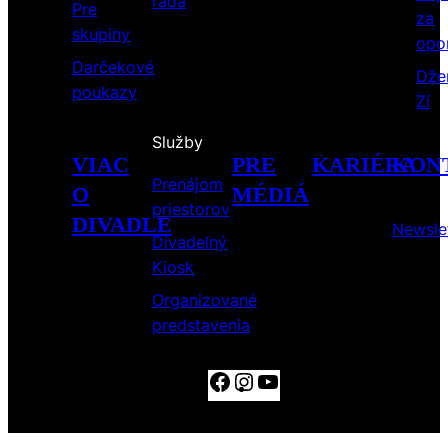
rada
Pre
za
skupiny
opo
Darčekové
Dže
poukazy
Zí
Služby
VIAC
PRE
KARIÉRA
KON
Prenájom
O
MÉDIÁ
priestorov
DIVADLE
Newsle
Divadelný
Kiosk
Organizované
predstavenia
Facebook
Instagram
YouTube