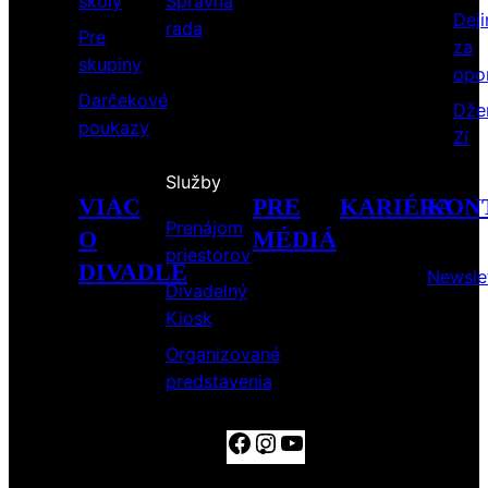
školy
Správna
Deji
rada
Pre
za
skupiny
opo
Darčekové
Dže
poukazy
Zí
Služby
VIAC
PRE
KARIÉRA
KON
Prenájom
O
MÉDIÁ
priestorov
DIVADLE
Newsle
Divadelný
Kiosk
Organizované
predstavenia
Facebook
Instagram
YouTube