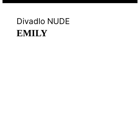
Divadlo NUDE
EMILY
Sep
Otvorené javisko – CO kryt
03.09.
Štvrtok
19:00
>
Kúpiť lístok
<