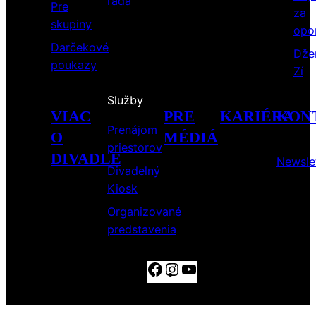
rada
Pre
za
skupiny
opo
Darčekové
Dže
poukazy
Zí
Služby
VIAC
PRE
KARIÉRA
KON
Prenájom
O
MÉDIÁ
priestorov
DIVADLE
Newsle
Divadelný
Kiosk
Organizované
predstavenia
Facebook
Instagram
YouTube